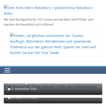
Zum
Inhalt
springen
Wir sind die Experten für TUI Cruises und die Mein Schiff Flotte. und
machen die Kreuzfahrt noch schöner!
🛳️ Mein Schiff: Neue Internet-Tarife und
Einführung der „SurfMax“ Flatrate
11. November 2025
2 neue Schiff für TUI Cruises
30. September 2025
Mein Schiff Relax ab Deutschland ab 599€
21. Mai 2025