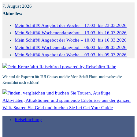
Zum
7. August 2026
Inhalt
Aktuelles:
springen
Mein Schiff® Angebot der Woche – 17.03. bis 23.03.2026
Mein Schiff® Wochenendangebot – 13.03. bis 16.03.2026
Mein Schiff® Angebot der Woche – 10.03. bis 16.03.2026
Mein Schiff® Wochenendangebot – 06.03. bis 09.03.2026
Mein Schiff® Angebot der Woche – 03.03. bis 09.03.2026
Wir sind die Experten für TUI Cruises und die Mein Schiff Flotte. und machen die
Kreuzfahrt noch schöner!
Reisebuchung