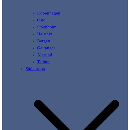
Kopenhagen
Oslo
Stockholm
Helsinki
Bergen
Geiranger
Ålesund
Tallinn
Südeuropa