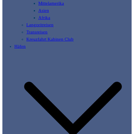
Mittelamerika
Asien
Afrika
Langzeitreisen
Transreisen
Kreuzfahrt Kabinen Club
Häfen