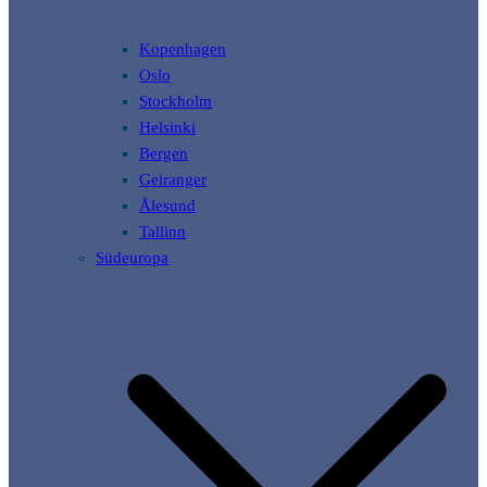
Kopenhagen
Oslo
Stockholm
Helsinki
Bergen
Geiranger
Ålesund
Tallinn
Südeuropa