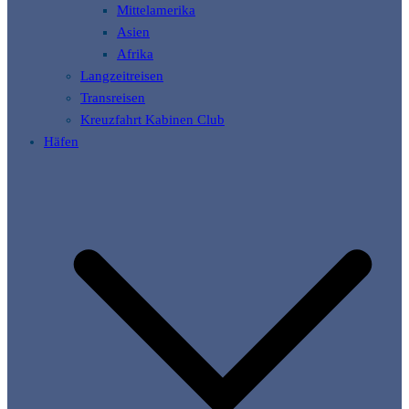
Mittelamerika
Asien
Afrika
Langzeitreisen
Transreisen
Kreuzfahrt Kabinen Club
Häfen